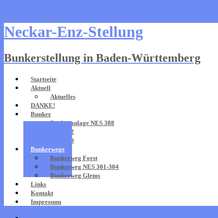
Skip to content
Neckar-Enz-Stellung
Bunkerstellung in Baden-Württemberg
Startseite
Aktuell
Aktuelles
DANKE!
Bunker
Bunkeranlage NES 388
NES 302
NES 330
Bunkerwege
Bunkerweg Forst
Bunkerweg NES 301-304
Bunkerweg Glems
Links
Kontakt
Impressum
Startseite