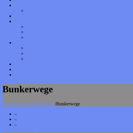
Aktuell
- Aktuelles
DANKE!
Bunker
- Bunkeranlage NES 388
- NES 302
- NES 330
Bunkerwege
- Bunkerweg Forst
- Bunkerweg NES 301-304
- Bunkerweg Glems
Links
Kontakt
Impressum
Bunkerwege
Go Back to the Homepage
/
Bunkerwege
–
Bunkerweg Forst
–
Bunkerweg NES 301-304
–
Bunkerweg Glems