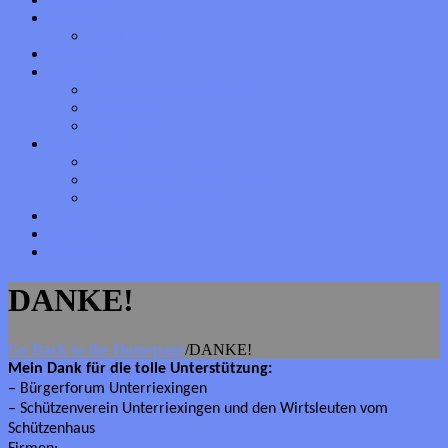
Aktuell
- Aktuelles
DANKE!
Bunker
- Bunkeranlage NES 388
- NES 302
- NES 330
Bunkerwege
- Bunkerweg Forst
- Bunkerweg NES 301-304
- Bunkerweg Glems
Links
Kontakt
Impressum
DANKE!
Go Back to the Homepage
/
DANKE!
Mein Dank für die tolle Unterstützung:
– Bürgerforum Unterriexingen
– Schützenverein Unterriexingen und den Wirtsleuten vom
Schützenhaus