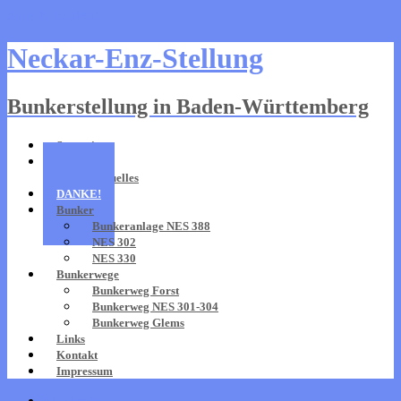
Skip to content
Neckar-Enz-Stellung
Bunkerstellung in Baden-Württemberg
Startseite
Aktuell
Aktuelles
DANKE!
Bunker
Bunkeranlage NES 388
NES 302
NES 330
Bunkerwege
Bunkerweg Forst
Bunkerweg NES 301-304
Bunkerweg Glems
Links
Kontakt
Impressum
Startseite